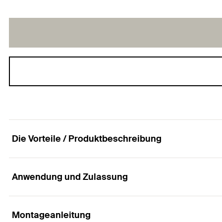
Die Vorteile / Produktbeschreibung
Anwendung und Zulassung
Der universelle Nylondübel mit Rand für alle Baus
Vorteile
Montageanleitung