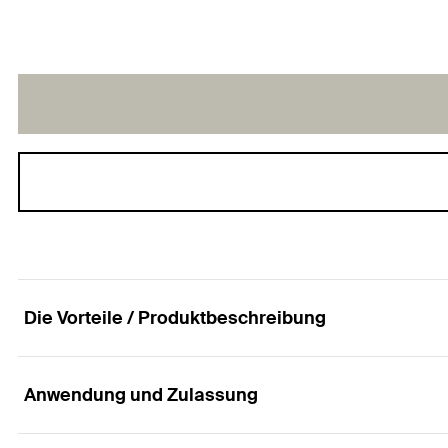
Die Vorteile / Produktbeschreibung
Anwendung und Zulassung
Der universelle Nylondübel mit Rand für alle Baus