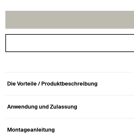
Die Vorteile / Produktbeschreibung
Anwendung und Zulassung
Der universelle Nylondübel mit Rand für alle Baus
Vorteile
Montageanleitung