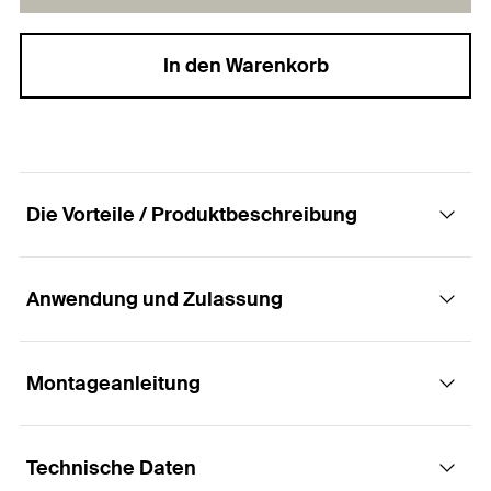
In den Warenkorb
Die Vorteile / Produktbeschreibung
Anwendung und Zulassung
Der universelle Nylondübel mit Rand und
Haken für alle Baustoffe.
Montageanleitung
Anwendungen
Vorteile
Technische Daten
Bilder
Das universelle Funktionsprinzip (Verknoten oder
Funktionsweise / Montage