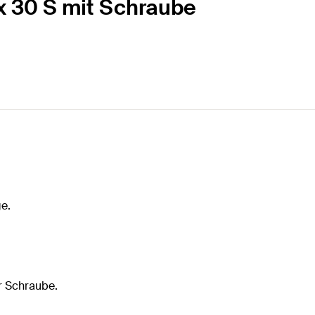
 x 30 S mit Schraube
ge.
r Schraube.