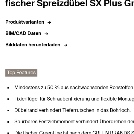
fischer Spreizdübel SX Plus G
Produktvarianten
BIM/CAD Daten
Bilddaten herunterladen
Top Features
Mindestens zu 50 % aus nachwachsenden Rohstoffen 
Fixierflügel für Schraubenfixierung und flexible Monta
Dübelrand verhindert Tieferrutschen in das Bohrloch.
Spürbares Festziehmoment verhindert Überdrehen de
Die fischer GreenLine ist nach dem GREEN BRANDS Sta