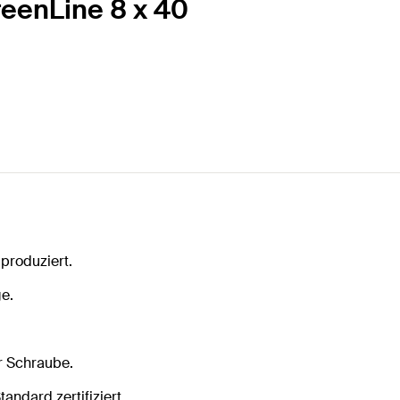
reenLine 8 x 40
produziert.
ge.
r Schraube.
ndard zertifiziert