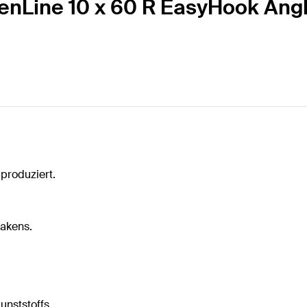
eenLine 10 x 60 R EasyHook Ang
produziert.
Hakens.
unststoffs.