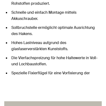
Rohstoffen produziert.
Schnelle und einfach Montage mittels
Akkuschrauber.
Sollbruchstelle ermöglicht optimale Ausrichtung
des Hakens.
Hohes Lastniveau aufgrund des
glasfaserverstärkten Kunststoffs.
Die Vierfachspreizung für hohe Haltewerte in Voll-
und Lochbaustoffen.
Spezielle Fixierflügel für eine Vorfixierung der
Schraube.
Edelstahlschraube für mehr Nachhaltigkeit und
Eignung im Nass- oder Außenbereich.
Die fischer GreenLine ist nach dem GREEN