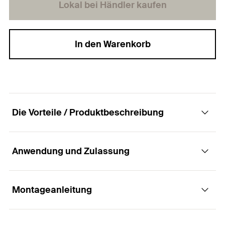
Lokal bei Händler kaufen
BRANDS Standard zertifiziert.
In den Warenkorb
Die Vorteile / Produktbeschreibung
Anwendung und Zulassung
Mach die Schraube zum Haken.
Vorteile
Montageanleitung
Anwendungen
Der aufsetzbare EasyHook wird schnell und