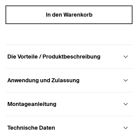
In den Warenkorb
Die Vorteile / Produktbeschreibung
Anwendung und Zulassung
Der abdichtende Dübel für den Nassbereich.
Vorteile
Montageanleitung
Anwendungen
Der DuoSeal dichtet Bohrlöcher in Fliesen ohne
Technische Daten
zusätzliche Dichtmasse komplett ab und
In gefliesten Nassbereichen, wie:
Funktionsweise / Montage
vermeidet dadurch Bauschäden durch