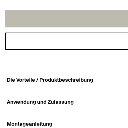
Die Vorteile / Produktbeschreibung
Anwendung und Zulassung
Das Duo aus Power und Schlauer
Vorteile
Montageanleitung