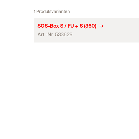
1 Produktvarianten
SOS-Box S / FU + S (360)
Art.-Nr. 533629
Inhalt
Produkttyp
Verpackungsvariante
Inhalt