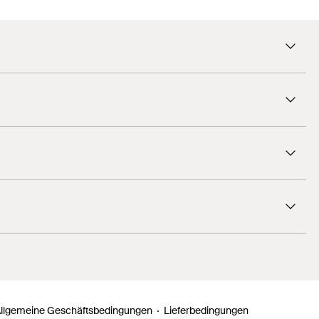
40 x Senkkopfschraube 4,5 x 40
30 x Senkkopfschraube 5,0 x 50
30 x Senkkopfschraube 3,5 x 45
30 x Senkkopfschraube 4,5 x 60
10 x Senkkopfschraube 6,0 x 80
110
Stück
4048962224405
llgemeine Geschäftsbedingungen
Lieferbedingungen