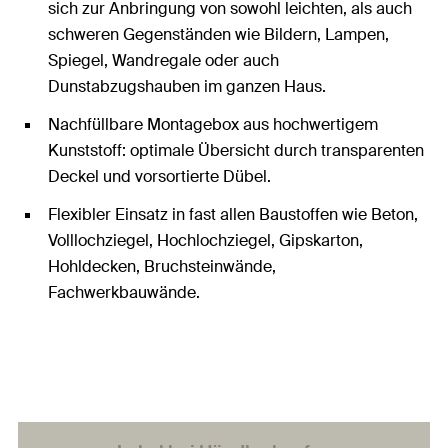
sich zur Anbringung von sowohl leichten, als auch
schweren Gegenständen wie Bildern, Lampen,
Spiegel, Wandregale oder auch
Dunstabzugshauben im ganzen Haus.
Nachfüllbare Montagebox aus hochwertigem
Kunststoff: optimale Übersicht durch transparenten
Deckel und vorsortierte Dübel.
Flexibler Einsatz in fast allen Baustoffen wie Beton,
Volllochziegel, Hochlochziegel, Gipskarton,
Hohldecken, Bruchsteinwände,
Fachwerkbauwände.
Boxen Inhalt: fischer DuoPower Durchmesser 6 - 10
mm, Länge 30 - 80 mm; inklusive passsenden
Dübelschrauben.
Je nach Baustoff und Schraube Maximale
Lastaufnahme von 15 kg bis 460 kg.