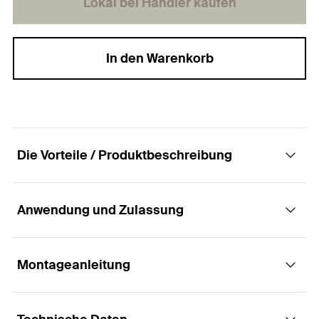
Lokal bei Händler kaufen
In den Warenkorb
Die Vorteile / Produktbeschreibung
Anwendung und Zulassung
Meister-Box XL Altbau + Schraube. - Mit den
passenden Dübeln und Schrauben dem
Altbau neuen Glanz verleihen.
Montageanleitung
Anwendungen
Vorteile