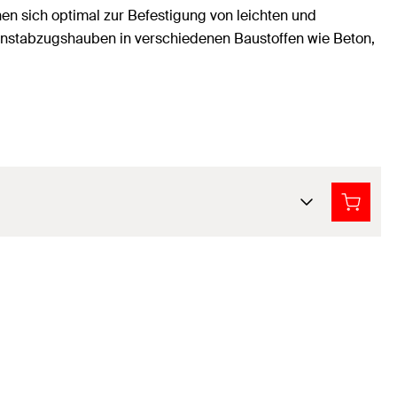
n sich optimal zur Befestigung von leichten und
nstabzugshauben in verschiedenen Baustoffen wie Beton,
150
Stück
Dübelsortiment mit Schrauben
Sortimentsbox
50 x Universaldübel UX 6 x 35 R