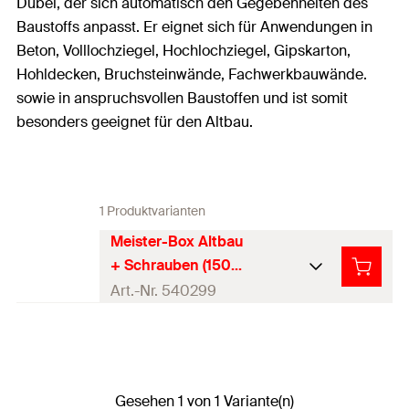
Dübel, der sich automatisch den Gegebenheiten des
Baustoffs anpasst. Er eignet sich für Anwendungen in
Beton, Volllochziegel, Hochlochziegel, Gipskarton,
Hohldecken, Bruchsteinwände, Fachwerkbauwände.
sowie in anspruchsvollen Baustoffen und ist somit
besonders geeignet für den Altbau.
1 Produktvarianten
Meister-Box Altbau
+ Schrauben (150
Teile)
Art.-Nr. 540299
Inhalt
150
Stück
Dübelsortiment mit
Produkttyp
Schrauben
Gesehen 1 von 1 Variante(n)