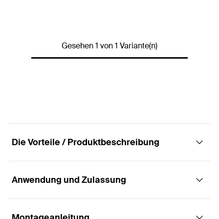
Inhalt
210
Stück
Produkttyp
Dübelsortiment
Gesehen 1 von 1 Variante(n)
Verpackungsvariante
Sortimentsbox
120 x DuoPower 6 x 30
Inhalt
60 x DuoPower 8 x 40
30 x DuoPower 10 x 50
Menge
210
Stück
GTIN (EAN-Code)
4048962245585
Die Vorteile / Produktbeschreibung
Anwendung und Zulassung
Vorteile
Die intelligenten 2-Komponenten Dübel passen
Montageanleitung