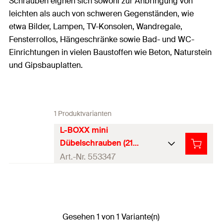
Schrauben eignen sich sowohl zur Anbringung von
leichten als auch von schweren Gegenständen, wie
etwa Bilder, Lampen, TV-Konsolen, Wandregale,
Fensterrollos, Hängeschränke sowie Bad- und WC-
Einrichtungen in vielen Baustoffen wie Beton, Naturstein
und Gipsbauplatten.
1 Produktvarianten
L-BOXX mini
Dübelschrauben (210
Teile)
Art.-Nr. 553347
Inhalt
210
Stück
Produkttyp
Sortimentsbox Schrauben
Gesehen 1 von 1 Variante(n)