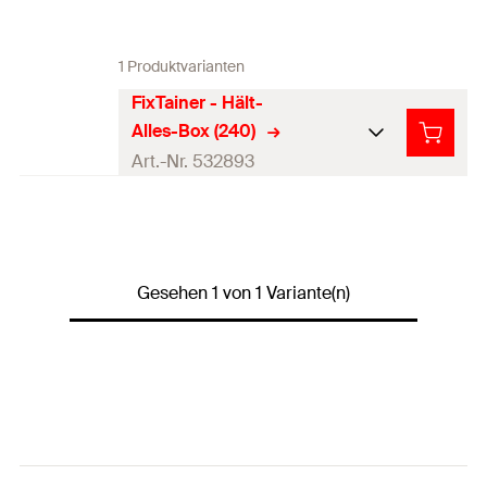
1 Produktvarianten
FixTainer - Hält-
Alles-Box (240)
Art.-Nr. 532893
Bohrernenndurch
6
mm
messer
(
)
d
0
Inhalt
240
Stück
Gesehen 1 von 1 Variante(n)
Dübelsortiment mit
Produkttyp
Schrauben
Verpackungsvari
Sortimentsbox
ante
50 x Spreizdübel SX Plus 6 x