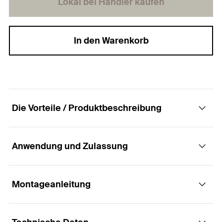
Lokal bei Händler kaufen
In den Warenkorb
Die Vorteile / Produktbeschreibung
Anwendung und Zulassung
Ein Plattendübel für alle gängigen
Baustoffdicken.
Montageanleitung
Anwendungen
Vorteile