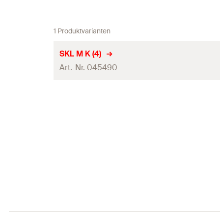
1 Produktvarianten
SKL M K (4)
Art.-Nr. 045490
Bohrernenndurchmesser
(
)
d
0
Max. Dicke des Anbauteils
(
)
t
fix
Dübellänge
(
)
l
Min. Bohrlochtiefe
(
)
h
1
Min. Verankerungstiefe
(
)
h
ef
Min. Einschraubtiefe
(
)
l
E,min