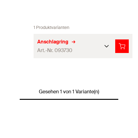
1 Produktvarianten
Anschlagring
Art.-Nr. 093730
Produkttyp
Anschlagring
Profi / DIY
Profi
Gesehen 1 von 1 Variante(n)
Menge
5
Stück
GTIN (EAN-Code)
4006209937303