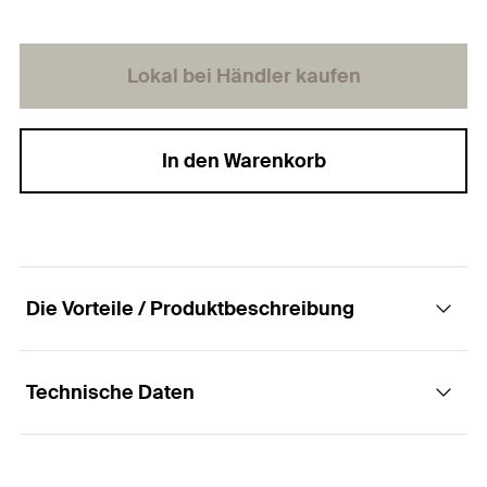
Lokal bei Händler kaufen
In den Warenkorb
Die Vorteile / Produktbeschreibung
Technische Daten
Maschinensetzgerät mit SDS-Plus Aufnahme
für die Montage von fischer Nagelanker FNA
II.