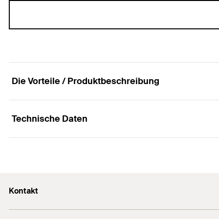
Die Vorteile / Produktbeschreibung
Technische Daten
Maschinensetzgerät mit Aufnahme für Bohrer ø 6 
Vorteile
Produkttyp
Einfaches Abknipsen des Nagelankerkopfes bei der D
Profi / DIY
Kontakt
Schnelles einfaches Montieren des FNA II mit Hilfe de
Inhalt
Kontaktformular