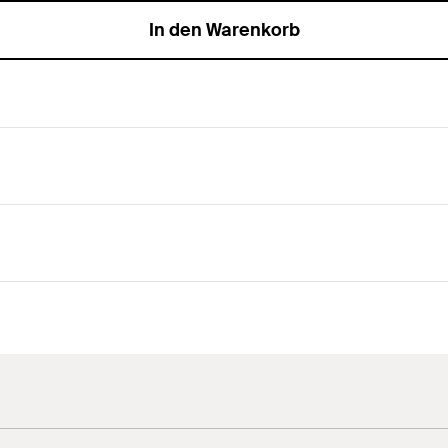
In den Warenkorb
für die Montage von fischer Nagelanker FNA II.
emontage des FNA II RB mit der 2-Stufen Zange.
s Druckluftsetzgerätes.
Optimales Setzgerät zum Aufsetzen auf den