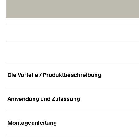
Die Vorteile / Produktbeschreibung
Anwendung und Zulassung
Der montagefreundliche Durchsteckanker für di
Vorteile
Montageanleitung
Anwendungen