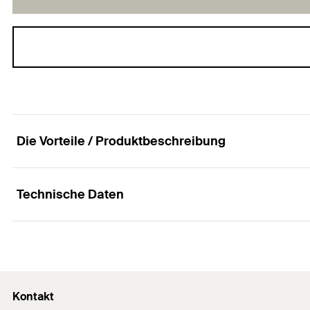
Die Vorteile / Produktbeschreibung
Technische Daten
Spezial-Bohrer zur Erstellung hinterschnittener 
Vorteile
Bohrernenndurchmesser
(
)
d
0
Der Spezialbohrer FZUB ermöglicht eine schnelle Mon
Arbeitslänge
Kontakt
Hinterschnittanker FZA, FZA-I, FZA-D und FZEA II.