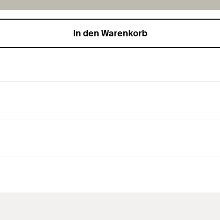
In den Warenkorb
Bohrlöcher.
tage durch die Erstellung des hinterschnittenen Bohrlochs (