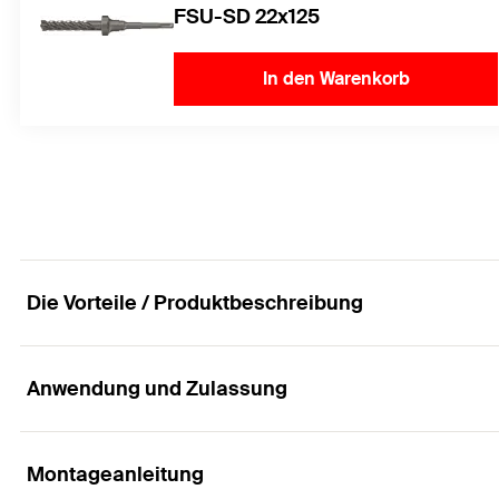
FSU-SD 22x125
In den Warenkorb
Die Vorteile / Produktbeschreibung
Anwendung und Zulassung
Das Verankerungssystem für extreme Sicherheit
Vorteile
Montageanleitung
Anwendungen