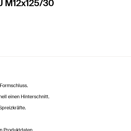
SU M12x125/30
 Formschluss.
l einen Hinterschnitt.
preizkräfte.
n Produktdaten.