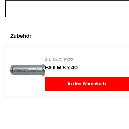
Zubehör
Art.-Nr. 048323
EA II M 8 x 40
In den Warenkorb