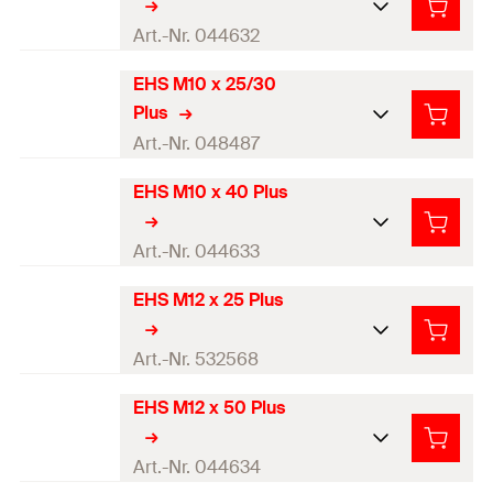
GTIN (EAN-Code)
4006209446300
Profi / DIY
DIY, Profi
Art.-Nr. 044632
Menge
1
Stück
EHS M10 x 25/30
Produkttyp
Setzwerkzeug
Plus
GTIN (EAN-Code)
4006209446317
Profi / DIY
Profi
Art.-Nr. 048487
Menge
1
Stück
EHS M10 x 40 Plus
Produkttyp
Setzwerkzeug
GTIN (EAN-Code)
4006209446324
Profi / DIY
Profi
Art.-Nr. 044633
Menge
1
Stück
EHS M12 x 25 Plus
Produkttyp
Setzwerkzeug
GTIN (EAN-Code)
4006209484876
Profi / DIY
DIY, Profi
Art.-Nr. 532568
Menge
1
Stück
EHS M12 x 50 Plus
Produkttyp
Setzwerkzeug
GTIN (EAN-Code)
4006209446331
Profi / DIY
Profi
Art.-Nr. 044634