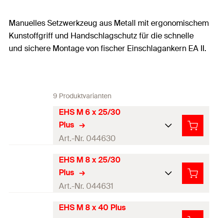
Manuelles Setzwerkzeug aus Metall mit ergonomischem
Kunstoffgriff und Handschlagschutz für die schnelle
und sichere Montage von fischer Einschlagankern EA II.
9 Produktvarianten
EHS M 6 x 25/30
Plus
Art.-Nr. 044630
EHS M 8 x 25/30
Produkttyp
Setzwerkzeug
Plus
Profi / DIY
Profi
Art.-Nr. 044631
Menge
1
Stück
EHS M 8 x 40 Plus
Produkttyp
Setzwerkzeug