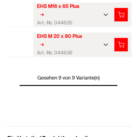
Menge
1
Stück
EHS M16 x 65 Plus
Produkttyp
Setzwerkzeug
GTIN (EAN-Code)
4048962217223
Profi / DIY
DIY, Profi
Art.-Nr. 044635
Menge
1
Stück
EHS M 20 x 80 Plus
Produkttyp
Setzwerkzeug
GTIN (EAN-Code)
4006209446348
Profi / DIY
Profi
Art.-Nr. 044636
Menge
1
Stück
Produkttyp
Setzwerkzeug
GTIN (EAN-Code)
4006209446355
Gesehen 9 von 9 Variante(n)
Profi / DIY
Profi
Menge
1
Stück
GTIN (EAN-Code)
4006209446362