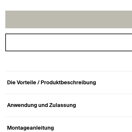
Die Vorteile / Produktbeschreibung
Anwendung und Zulassung
Die wirtschaftliche Lösung für alle Standardbefe
Vorteile
Montageanleitung