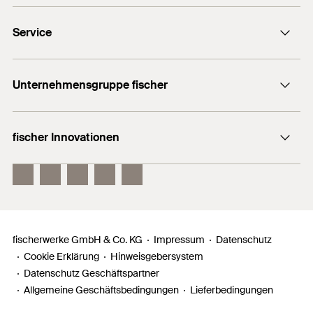
fix,min
Das Set kann in Vor- und Durchsteckmontage genutzt
Kontaktformular
PDF,
ETA-20/0897
werden.
Zulassungen
Passend zu
FAZ II Plus M20 R
Service
Presse
Europäische Technische Bewertung für fischer
Nicht rostender
Bolzenanker FAZ II Plus dynamic - Nachträglich
Newsletter
Material
Händlersuche
ETA-20/0897
Stahl
eingebaute Befestigungsmittel in Beton unter
Technische Hotline (Whatsapp)
Unternehmensgruppe fischer
ermüdungsrelevanter zyklischer Beanspruchung
Informationsmaterial
DoP No. 0337
Produkttyp
Dynamikset
Erstellt am 22.05.2023
fischertechnik
Benötigen Sie Hilfe?
Profi / DIY
Profi
fischer Innovationen
fischer Consulting
Verkauf:
Menge
10
Stück
+49 7443 12 - 6000
DOP - Declaration of
Electronic Solutions
fischer DuoLine
Performance
techn. Beratung:
GTIN (EAN-Code)
4048962490626
fischer FIS EM Plus
PDF,
DoP No. 0337
+49 7443 12 - 4000
fischer PowerFast II
Leistungserklärung für fischer Bolzenanker FAZ II Plus
Allgemeine Hotline:
dynamic (Nachträgliche Befestigung in gerissenem oder
+49 7443 12 - 0
fischerwerke GmbH & Co. KG
Impressum
Datenschutz
ungerissenem Beton)
Cookie Erklärung
Hinweisgebersystem
Datenschutz Geschäftspartner
Erstellt am 05.06.2023
Allgemeine Geschäftsbedingungen
Lieferbedingungen