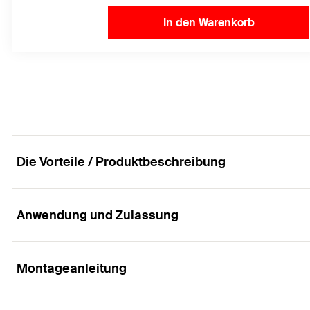
In den Warenkorb
Die Vorteile / Produktbeschreibung
Anwendung und Zulassung
Für höchste Ansprüche. Kraftvoll und flexibel.
Vorteile
Montageanleitung
Anwendungen
Schnelle und einfachere Montage ohne Bohrlochrein