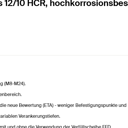
us 12/10 HCR, hochkorrosionsbes
ng (M8-M24).
ßenbereich.
ie neue Bewertung (ETA) - weniger Befestigungspunkte und k
ariablen Verankerungstiefen.
mit und ohne die Verwendung der Verfüllscheibe FFD.