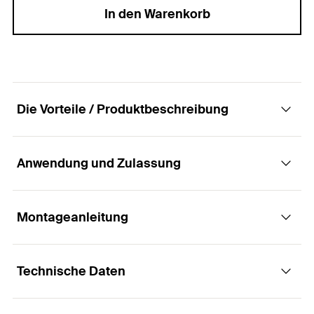
In den Warenkorb
Die Vorteile / Produktbeschreibung
Anwendung und Zulassung
Für höchste Ansprüche. Kraftvoll und flexibel.
Vorteile
Montageanleitung
Anwendungen
Schnelle und einfachere Montage ohne
Technische Daten
Stahlkonstruktionen
Bohrlochreinigung (M8-M24).
Funktionsweise / Montage
Geländer
Zahlreiche Prüfgutachten für unterschiedliche