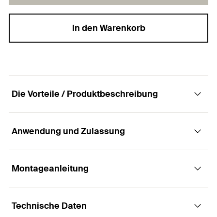
In den Warenkorb
Die Vorteile / Produktbeschreibung
Anwendung und Zulassung
Für höchste Ansprüche. Kraftvoll und flexibel.
Vorteile
Montageanleitung
Anwendungen
Schnelle und einfachere Montage ohne
Technische Daten
Stahlkonstruktionen
Bohrlochreinigung (M8-M24).
Funktionsweise / Montage