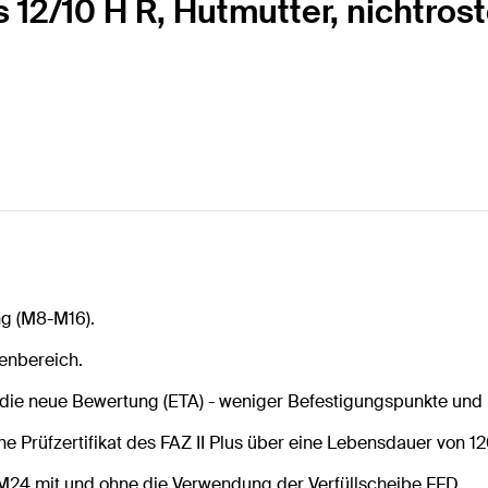
s 12/10 H R, Hutmutter, nichtros
ng (M8-M16).
ßenbereich.
ie neue Bewertung (ETA) - weniger Befestigungspunkte und k
ne Prüfzertifikat des FAZ II Plus über eine Lebensdauer von 1
M24 mit und ohne die Verwendung der Verfüllscheibe FFD.