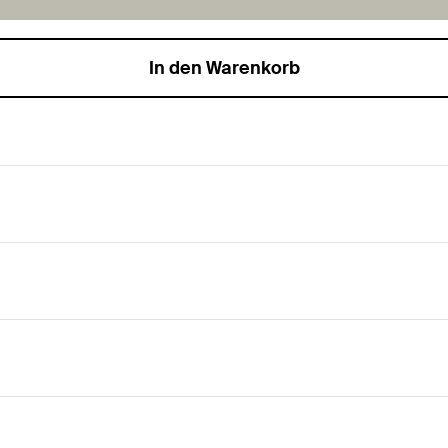
In den Warenkorb
llung.
z von Betonschrauben auch für Anwendungen mit seismischen 