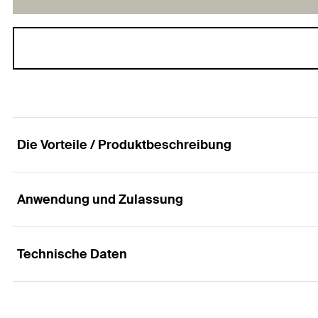
Die Vorteile / Produktbeschreibung
Anwendung und Zulassung
Verfüllscheibe zur nachträglichen Ringspaltverfü
Vorteile
Technische Daten
Anwendungen
Die spezielle Verfüllscheibe ermöglicht den Einsat
Seismic-Anwendungen