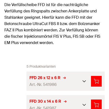
Die Verfüllscheibe FFD ist für die nachträgliche
Verfüllung des Ringspalts zwischen Ankerplatte und
Stahlanker geeignet. Hierfür kann die FFD mit der
Betonschraube UltraCut FBS II bzw. dem Bolzenanker
FAZ II Plus kombiniert werden. Zur Verfüllung können
die fischer Injektionsmörtel FIS V Plus, FIS SB oder FIS
EM Plus verwendet werden.
5 Produktvarianten
FFD 26 x 12 x 6 R
Art.-Nr. 541986
Innen-ø
(
)
12
mm
D
FFD 30 x 14 x 6 R
Art.-Nr. 541987