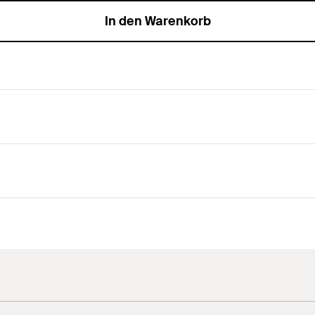
In den Warenkorb
für eine noch bessere Kraftübertragung bei Verankerungen, z. 