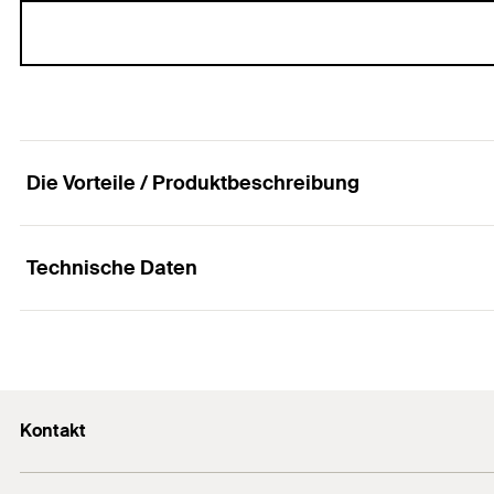
Die Vorteile / Produktbeschreibung
Technische Daten
Unterlegscheibe für Betonschrauben.
Vorteile
Innen-ø
(
)
D
Die große U-Scheibe für die UltraCut FBS II 10 sorgt 
Außen-ø
(
)
d
Kontakt
Stärke
(
)
S
Kontaktformular