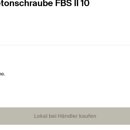
etonschraube FBS II 10
he.
Lokal bei Händler kaufen