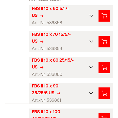
FBS II 10 x 60 5/-/-
US
Art.-Nr. 536858
FBS II 10 x 70 15/5/-
ETA-Zulassung
US
Bohrernenndurchmess
Art.-Nr. 536859
10
mm
er
(
)
d
0
FBS II 10 x 80 25/15/-
ETA-Zulassung
Länge
(
)
60
mm
L
US
Bohrernenndurchmess
Art.-Nr. 536860
Nominelle
10
mm
er
(
)
d
Einbindetiefe /
0
55 / 5
mm
FBS II 10 x 90
Anbauteildicke
ETA-Zulassung
Länge
(
)
70
mm
L
(
)
35/25/5 US
h
/ t
nom1
fix
Bohrernenndurchmess
Art.-Nr. 536861
Nominelle
10
mm
Nominelle
er
(
)
d
Einbindetiefe /
0
Einbindetiefe /
55 / 15
mm
FBS II 10 x 100
—
Anbauteildicke
ETA-Zulassung
Anbauteildicke
Länge
(
)
80
mm
L