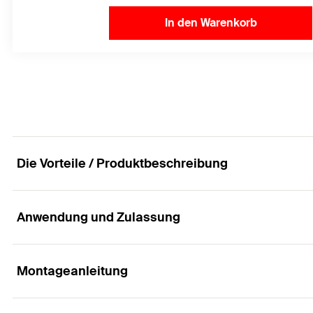
In den Warenkorb
Die Vorteile / Produktbeschreibung
Anwendung und Zulassung
Höchstleistung in gerissenem Beton mit Mörtelpa
Vorteile
Montageanleitung
Anwendungen
Die vorportionierte Reaktionspatrone FHB II-P kann i