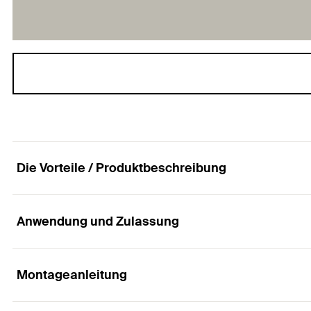
Die Vorteile / Produktbeschreibung
Anwendung und Zulassung
Konusbohrer für Hinterschnittloch in Porenbeton
Vorteile
Montageanleitung
Anwendungen