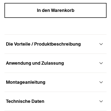
In den Warenkorb
Die Vorteile / Produktbeschreibung
Anwendung und Zulassung
Injektionshilfe zum Einbringen von fischer
Injektionsmörtel.
Montageanleitung
Anwendungen
Vorteile
Technische Daten
Bewehrungsanschlüsse
Die Injektionshilfen ermöglichen das
Funktionsweise / Montage
gleichmäßige und blasenfreie Verfüllen tiefer