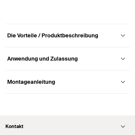
GTIN (EAN-Code)
4048962096439
Profi / DIY
Profi
Menge
10
Stück
GTIN (EAN-Code)
4048962065558
Die Vorteile / Produktbeschreibung
Anwendung und Zulassung
Vorteile
Die Injektionshilfen ermöglichen das
Montageanleitung
Anwendungen
gleichmäßige und blasenfreie Verfüllen tiefer
Bohrlöcher, z. B. bei Bewehrungsanschlüssen.
Bewehrungsanschlüsse
Funktionsweise / Montage
Kontakt
Die Injektionshilfen werden auf den