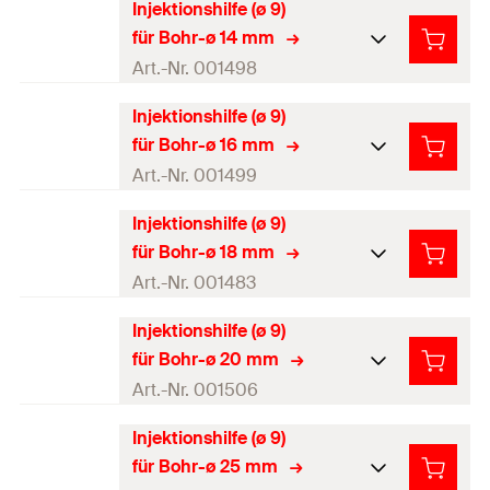
Injektionshilfe (ø 9)
Farbe
natur
für Bohr-ø 14 mm
Produkttyp
Injektionsmörtel
Art.-Nr. 001498
Verpackungsvariante
Polybeutel
Injektionshilfe (ø 9)
Farbe
blau
für Bohr-ø 16 mm
Profi / DIY
Profi
Produkttyp
Injektionsmörtel
Art.-Nr. 001499
Menge
10
Stück
Verpackungsvariante
Polybeutel
Injektionshilfe (ø 9)
Farbe
rot
GTIN (EAN-Code)
4000657014975
für Bohr-ø 18 mm
Profi / DIY
Profi
Produkttyp
Injektionsmörtel
Art.-Nr. 001483
Menge
10
Stück
Verpackungsvariante
Polybeutel
Injektionshilfe (ø 9)
Farbe
gelb
GTIN (EAN-Code)
4000657014982
für Bohr-ø 20 mm
Profi / DIY
Profi
Produkttyp
Injektionsmörtel
Art.-Nr. 001506
Menge
10
Stück
Verpackungsvariante
Polybeutel
Injektionshilfe (ø 9)
Farbe
grün
GTIN (EAN-Code)
4000657014999
für Bohr-ø 25 mm
Profi / DIY
Profi