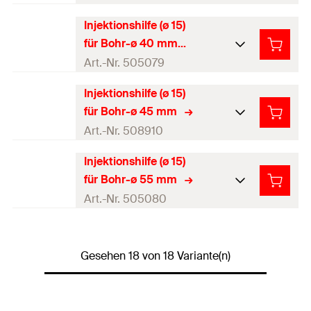
Menge
10
Stück
Verpackungsvariante
Polybeutel
Injektionshilfe (ø 15)
Farbe
braun
GTIN (EAN-Code)
4000657015095
für Bohr-ø 40 mm
Profi / DIY
Profi
Produkttyp
Injektionsmörtel
Art.-Nr. 505079
Menge
10
Stück
Verpackungsvariante
Polybeutel
Injektionshilfe (ø 15)
Farbe
rot
GTIN (EAN-Code)
4000657907000
für Bohr-ø 45 mm
Profi / DIY
Profi
Produkttyp
Injektionsmörtel
Art.-Nr. 508910
Menge
10
Stück
Verpackungsvariante
Polybeutel
Injektionshilfe (ø 15)
Farbe
gelb
GTIN (EAN-Code)
4000657907017
für Bohr-ø 55 mm
Profi / DIY
Profi
Produkttyp
Injektionsmörtel
Art.-Nr. 505080
Menge
10
Stück
Verpackungsvariante
Polybeutel
Farbe
natur
GTIN (EAN-Code)
4048962065541
Profi / DIY
Profi
Gesehen 18 von 18 Variante(n)
Produkttyp
Injektionsmörtel
Menge
10
Stück
Verpackungsvariante
Polybeutel