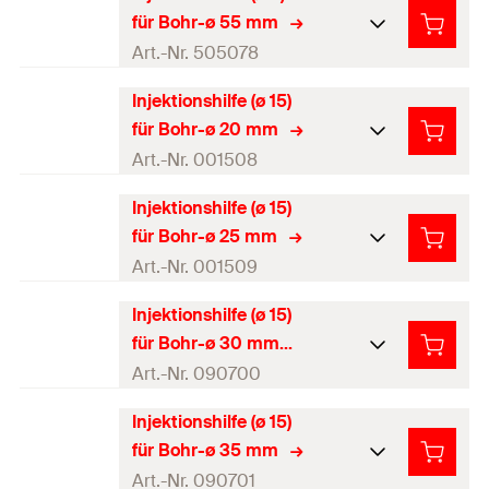
Farbe
gelb
GTIN (EAN-Code)
4000657906997
für Bohr-ø 55 mm
Profi / DIY
Profi
Produkttyp
Injektionsmörtel
Art.-Nr. 505078
Menge
10
Stück
Verpackungsvariante
Polybeutel
Injektionshilfe (ø 15)
Farbe
natur
GTIN (EAN-Code)
4048962065527
für Bohr-ø 20 mm
Profi / DIY
Profi
Produkttyp
Injektionsmörtel
Art.-Nr. 001508
Menge
10
Stück
Verpackungsvariante
Polybeutel
Injektionshilfe (ø 15)
Farbe
grün
GTIN (EAN-Code)
4048962096422
für Bohr-ø 25 mm
Profi / DIY
Profi
Produkttyp
Injektionsmörtel
Art.-Nr. 001509
Menge
10
Stück
Verpackungsvariante
Polybeutel
Injektionshilfe (ø 15)
Farbe
schwarz
GTIN (EAN-Code)
4048962065534
für Bohr-ø 30 mm
Profi / DIY
Profi
Produkttyp
Injektionsmörtel
Art.-Nr. 090700
Menge
10
Stück
Verpackungsvariante
Polybeutel
Injektionshilfe (ø 15)
Farbe
grau
GTIN (EAN-Code)
4000657015088
für Bohr-ø 35 mm
Profi / DIY
Profi
Produkttyp
Injektionsmörtel
Art.-Nr. 090701