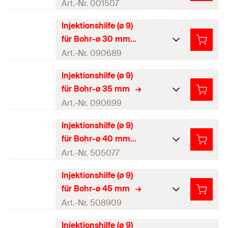
Produkttyp
Injektionsmörtel
Art.-Nr. 001507
Menge
10
Stück
Verpackungsvariante
Polybeutel
Injektionshilfe (ø 9)
Farbe
schwarz
GTIN (EAN-Code)
4000657014838
für Bohr-ø 30 mm
Profi / DIY
Profi
Produkttyp
Injektionsmörtel
Art.-Nr. 090689
Menge
10
Stück
Verpackungsvariante
Polybeutel
Injektionshilfe (ø 9)
Farbe
grau
GTIN (EAN-Code)
4000657015064
für Bohr-ø 35 mm
Profi / DIY
Profi
Produkttyp
Injektionsmörtel
Art.-Nr. 090699
Menge
10
Stück
Verpackungsvariante
Polybeutel
Injektionshilfe (ø 9)
Farbe
braun
GTIN (EAN-Code)
4000657015071
für Bohr-ø 40 mm
Profi / DIY
Profi
Produkttyp
Injektionsmörtel
Art.-Nr. 505077
Menge
10
Stück
Verpackungsvariante
Polybeutel
Injektionshilfe (ø 9)
Farbe
rot
GTIN (EAN-Code)
4000657906898
für Bohr-ø 45 mm
Profi / DIY
Profi
Produkttyp
Injektionsmörtel
Art.-Nr. 508909
Menge
10
Stück
Verpackungsvariante
Polybeutel
Injektionshilfe (ø 9)