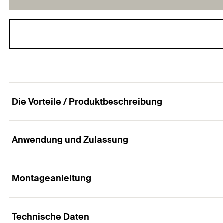
Die Vorteile / Produktbeschreibung
Anwendung und Zulassung
Reinigungsbürste für die zulassungskonforme B
Vorteile
Montageanleitung
Anwendungen
Die Stahlbürsten BS mit Borsten aus nichtrostendem 
Technische Daten
Reinigung von Bohrlöchern