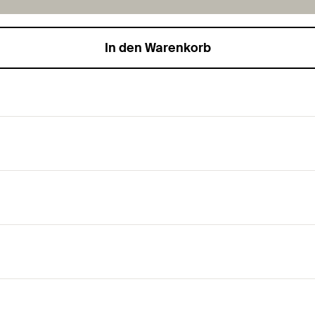
In den Warenkorb
ohrlochreinigung vor dem Dübelsetzen in Beton und
Stahl sind für die Reinigung von Bohrlöchern in Beton und M