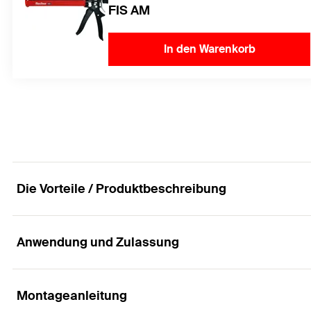
FIS AM
In den Warenkorb
Die Vorteile / Produktbeschreibung
Anwendung und Zulassung
Maximale Sicherheit für Mensch und Natur
Vorteile
Montageanleitung
Anwendungen