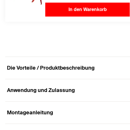
In den Warenkorb
Die Vorteile / Produktbeschreibung
Anwendung und Zulassung
Maximale Sicherheit für Mensch und Natur
Vorteile
Montageanleitung
Anwendungen
Der Universalmörtel FIS V Zero ist frei von Dibenzoyl