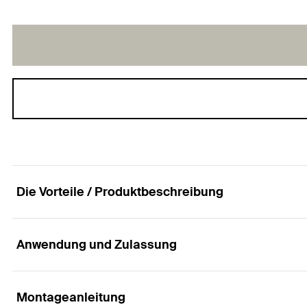
Die Vorteile / Produktbeschreibung
Anwendung und Zulassung
Muttern und Unterlegscheiben, galvanisch verzin
Vorteile
Montageanleitung