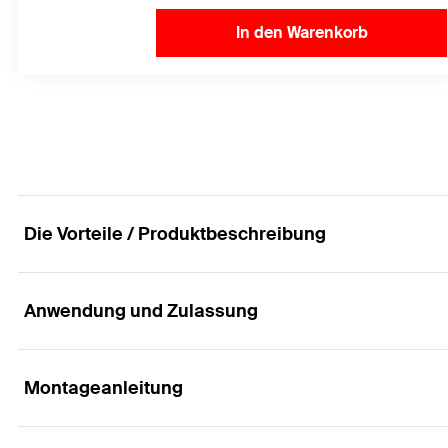
In den Warenkorb
Die Vorteile / Produktbeschreibung
Anwendung und Zulassung
Höchstleistung in gerissenem Beton bei gering
Vorteile
Montageanleitung
Anwendungen
Die reduzierte Verankerungstiefe der FHB II-A S verr