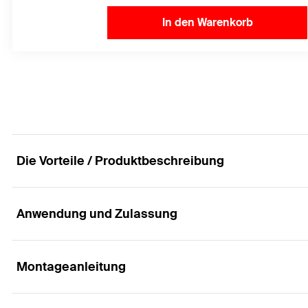
In den Warenkorb
Die Vorteile / Produktbeschreibung
Anwendung und Zulassung
Höchstleistung in gerissenem Beton für maximal
Vorteile
Montageanleitung
Anwendungen
Aufgrund der großen Verankerungstiefe der Ankersta