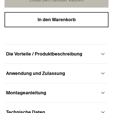
Lokal bei Händler kaufen
In den Warenkorb
Die Vorteile / Produktbeschreibung
Anwendung und Zulassung
Die Injektions-Ankerhülse für besonders
sparsamen Mörtelverbrauch in Lochstein-
Mauerwerk
Montageanleitung
Anwendungen
Vorteile
Technische Daten
Verankerungen in Lochstein-Mauerwerk mit