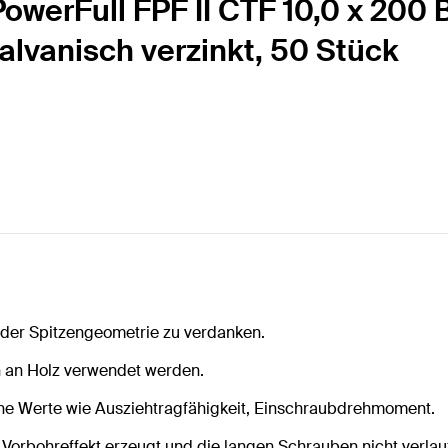
owerFull FPF II CTF 10,0 x 200 
galvanisch verzinkt, 50 Stück
 der Spitzengeometrie zu verdanken.
en an Holz verwendet werden.
he Werte wie Ausziehtragfähigkeit, Einschraubdrehmoment.
orbohreffekt erzeugt und die langen Schrauben nicht verlauf