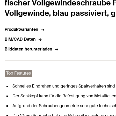
fischer Vollgewindeschraube P
Vollgewinde, blau passiviert, 
Produktvarianten
BIM/CAD Daten
Bilddaten herunterladen
Top Features
Schnelles Eindrehen und geringes Spaltverhalten sind
Der Senkkopf kann für die Befestigung von Metallteil
Aufgrund der Schraubengeometrie sehr gute technisc
Die 10mm Schraube hat eine Bohrspitze, welche einen V