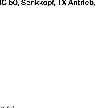
BC 50, Senkkopf, TX Antrieb,
en lässt.