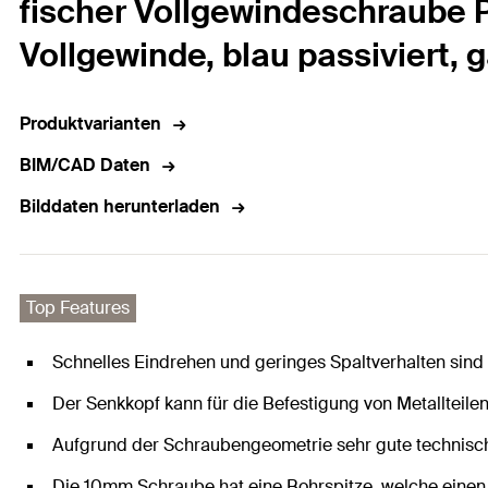
fischer Vollgewindeschraube P
Vollgewinde, blau passiviert, 
Produktvarianten
BIM/CAD Daten
Bilddaten herunterladen
Top Features
Schnelles Eindrehen und geringes Spaltverhalten sind
Der Senkkopf kann für die Befestigung von Metallteil
Aufgrund der Schraubengeometrie sehr gute technisc
Die 10mm Schraube hat eine Bohrspitze, welche einen V