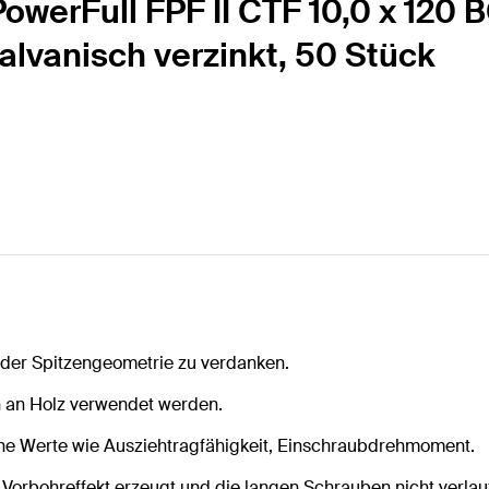
owerFull FPF II CTF 10,0 x 120 B
galvanisch verzinkt, 50 Stück
 der Spitzengeometrie zu verdanken.
en an Holz verwendet werden.
he Werte wie Ausziehtragfähigkeit, Einschraubdrehmoment.
orbohreffekt erzeugt und die langen Schrauben nicht verlauf