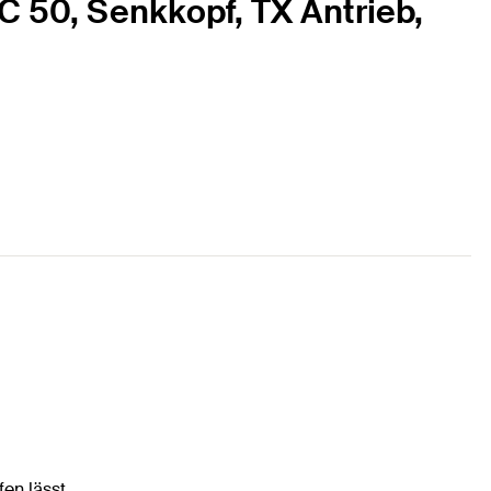
C 50, Senkkopf, TX Antrieb,
en lässt.